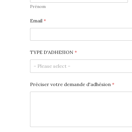
Prénom
*
Email
*
*
N
O
M
TYPE D'ADHESION
*
– Please select –
Préciser votre demande d'adhésion
*