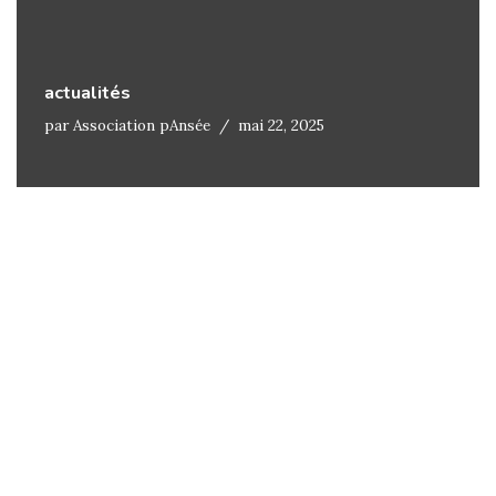
actualités
par
Association pAnsée
mai 22, 2025
Neve
| Propulsé par
WordPress
Accueil
About
Blog
Contact